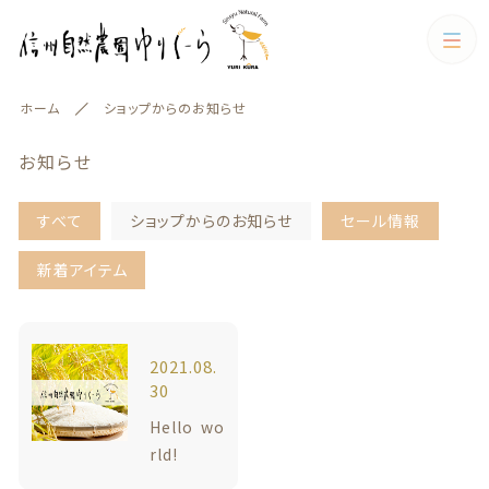
カテゴリー
ホーム
ショップからのお知らせ
キーワード検索
すべて
お知らせ
エイジングケア
すべて
ショップからのお知らせ
セール情報
エイジングケア
お米
絞り込み検索
新着アイテム
お米
親カテゴリー
加工品
2021.08.
30
お菓子・飲料
子カテゴリー
Hello wo
加工品
お菓子・飲料
お得なセット・ギフトセット
rld!
カテゴリー一覧