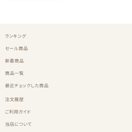
木のおもちゃ
価格帯
～
エイジングケアマスク
その他
ランキング
在庫あり
セール
セール商品
並び順
新着商品
商品一覧
ランキング
最近チェックした商品
セール商品
注文履歴
新着商品
ご利用ガイド
商品一覧
当店について