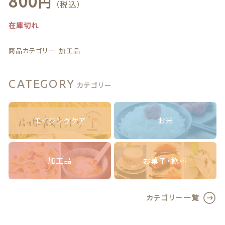
800
円
（税込）
最近チェックした商品
在庫切れ
注文履歴
商品カテゴリー:
加工品
ご利用ガイド
CATEGORY
当店について
カテゴリー
ブログ
エイジングケア
お米
よくある質問
加工品
お菓子・飲料
プライバシーポリシー
特定商取引法に基づく表記
カテゴリー一覧
お問い合わせ