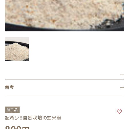
木のおもちゃ
価格帯
～
エイジングケアマスク
その他
在庫あり
セール
並び順
ランキング
セール商品
備考
新着商品
加工品
商品一覧
超希少‼自然栽培の玄米粉