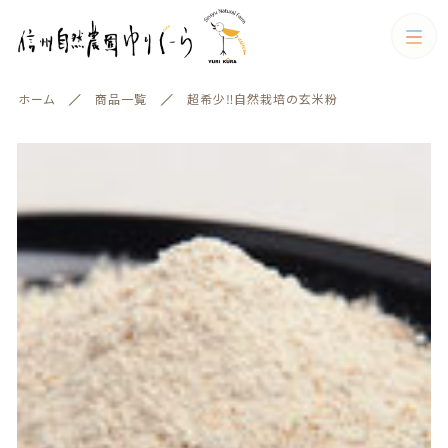
カートに商品を追加しました
カテゴリー
ホーム
商品一覧
超希少‼自然栽培の玄米粉
キーワード検索
すべて
超希少‼自然栽培の玄米粉
数量
エイジングケア
エイジングケア
お米
800円
（税込）
絞り込み検索
お米
親カテゴリー
加工品
ショッピングを続ける
お菓子・飲料
子カテゴリー
加工品
お菓子・飲料
お得なセット・ギフトセット
カートを確認する
カテゴリー一覧